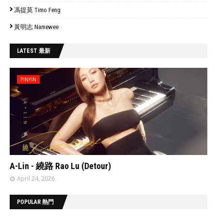
馮提莫 Timo Feng
黃明志 Namewee
LATEST 最新
PINYIN
// 'data:post.featuredImage resizeImage 480'
A-Lin - 繞路 Rao Lu (Detour)
April 24, 2026
POPULAR 熱門