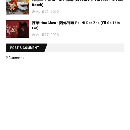
Beach)
April 21, 2026
陳華 Hua Chen - 陪你到這 Pei Ni Dao Zhe (I’ll Go This
Far)
April 17, 2026
POST A COMMENT
0 Comments