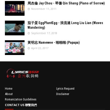
周杰倫 Jay Chou - 琴傷 Qin Shang (Piano of Sorrow)
November 11, 2011
//
'data:post.fea
茄子蛋 EggPlantEgg - 浪流連 Long Liu Lian (Waves
turedImage
Wandering)
resizeImage
September 17, 2018
100'
//
'data:post.fea
黃明志 Namewee - 啪啪啪 (Papapa)
turedImage
April 22, 2017
resizeImage
100'
//
'data:post.fea
turedImage
resizeImage
100'
Home
Lyrics Request
About
Disclaimer
Romanization Guidelines
CONTACT US 聯繫我們