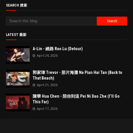
SEARCH 搜索
LATEST 最新
A-Lin - 繞路 Rao Lu (Detour)
April 24, 2026
郭家瑋 Trevor - 那片海灘 Na Pian Hai Tan (Back to
That Beach)
April 21, 2026
陳華 Hua Chen - 陪你到這 Pei Ni Dao Zhe (I’ll Go
This Far)
April 17, 2026