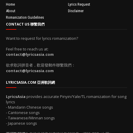
Home
Lyrics Request
About
Disclaimer
Romanization Guidelines
CONTACT US 聯繫我們
Want to request for lyrics romanization?
Feel free to reach us at:
contact@lyricsasia.com
欲求歌詞拼音者，歡迎發郵件聯繫我們：
contact@lyricsasia.com
LYRICSASIA.COM 亞洲歌詞網
LyricsAsia
provides accurate Pinyin/Yale/TL romanization for song
lyrics
- Mandarin Chinese songs
- Cantonese songs
- Taiwanese/Minnan songs
- Japanese songs