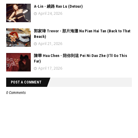
A-Lin - 繞路 Rao Lu (Detour)
April 24, 2026
郭家瑋 Trevor - 那片海灘 Na Pian Hai Tan (Back to That
Beach)
April 21, 2026
陳華 Hua Chen - 陪你到這 Pei Ni Dao Zhe (I’ll Go This
Far)
April 17, 2026
POST A COMMENT
0 Comments