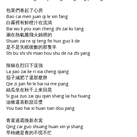
包菜們卷起了心房
Bao cai men juan qi le xin fang
白霧裡有鮮橙汁在流淌
Bai wu li you xian cheng zhi zai liu tang
涮在熱氣騰飛火鍋裡的
Shuan zai re qi teng fei huo guo li de
是不是失眠後數的那隻羊
Shi bu shi shi mian hou shu de na zhi yang
辣椒在烈日下逞強
La jiao zai lie ri xia cheng qiang
茄子減肥了還那麼胖
Qie zi jian fei le hai na me pang
絲瓜坐在秋千上來回晃
Si gua zuo zai qiu qian shang lai hui huang
油條還喜歡甜豆漿
You tiao hai xi huan tian dou jiang
青菜過霜換新衣裳
Qing cai guo shuang huan xin yi shang
早柿總是青的不慌不忙