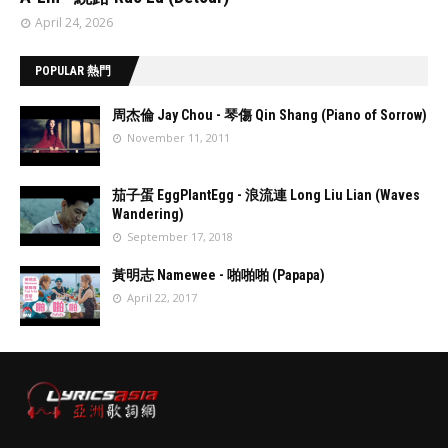
April 24, 2026
POPULAR 熱門
周杰倫 Jay Chou - 琴傷 Qin Shang (Piano of Sorrow)
November 11, 2011
//
'data:post.fea
茄子蛋 EggPlantEgg - 浪流連 Long Liu Lian (Waves
turedImage
Wandering)
resizeImage
September 17, 2018
100'
//
'data:post.fea
黃明志 Namewee - 啪啪啪 (Papapa)
turedImage
April 22, 2017
resizeImage
100'
//
'data:post.fea
turedImage
resizeImage
100'