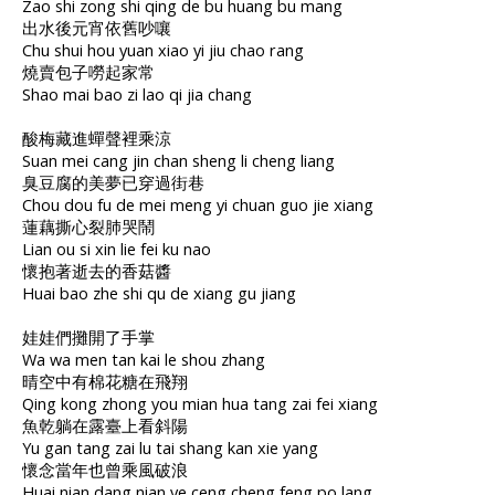
Zao shi zong shi qing de bu huang bu mang
出水後元宵依舊吵嚷
Chu shui hou yuan xiao yi jiu chao rang
燒賣包子嘮起家常
Shao mai bao zi lao qi jia chang
酸梅藏進蟬聲裡乘涼
Suan mei cang jin chan sheng li cheng liang
臭豆腐的美夢已穿過街巷
Chou dou fu de mei meng yi chuan guo jie xiang
蓮藕撕心裂肺哭鬧
Lian ou si xin lie fei ku nao
懷抱著逝去的香菇醬
Huai bao zhe shi qu de xiang gu jiang
娃娃們攤開了手掌
Wa wa men tan kai le shou zhang
晴空中有棉花糖在飛翔
Qing kong zhong you mian hua tang zai fei xiang
魚乾躺在露臺上看斜陽
Yu gan tang zai lu tai shang kan xie yang
懷念當年也曾乘風破浪
Huai nian dang nian ye ceng cheng feng po lang