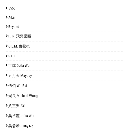
5566
A-Lin
Beyond
F.I.R. 飛兒樂團
G.E.M. 鄧紫棋
S.H.E
丁噹 Della Wu
五月天 Mayday
伍佰 Wu Bai
光良 Michael Wong
八三夭 831
吳卓源 Julia Wu
吳若希 Jinny Ng