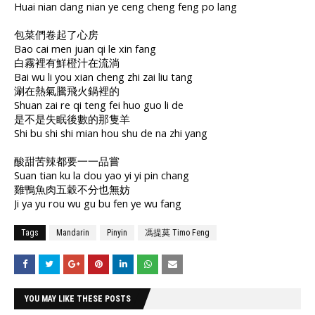
Huai nian dang nian ye ceng cheng feng po lang
包菜們卷起了心房
Bao cai men juan qi le xin fang
白霧裡有鮮橙汁在流淌
Bai wu li you xian cheng zhi zai liu tang
涮在熱氣騰飛火鍋裡的
Shuan zai re qi teng fei huo guo li de
是不是失眠後數的那隻羊
Shi bu shi shi mian hou shu de na zhi yang
酸甜苦辣都要一一品嘗
Suan tian ku la dou yao yi yi pin chang
雞鴨魚肉五穀不分也無妨
Ji ya yu rou wu gu bu fen ye wu fang
Tags
Mandarin
Pinyin
馮提莫 Timo Feng
YOU MAY LIKE THESE POSTS