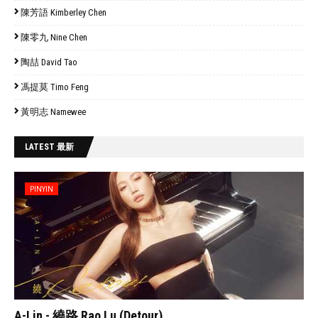
陳芳語 Kimberley Chen
陳零九 Nine Chen
陶喆 David Tao
馮提莫 Timo Feng
黃明志 Namewee
LATEST 最新
PINYIN
// 'data:post.featuredImage resizeImage 480'
A-Lin - 繞路 Rao Lu (Detour)