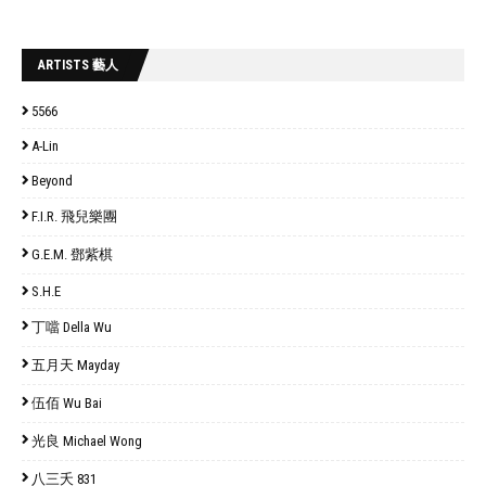
ARTISTS 藝人
5566
A-Lin
Beyond
F.I.R. 飛兒樂團
G.E.M. 鄧紫棋
S.H.E
丁噹 Della Wu
五月天 Mayday
伍佰 Wu Bai
光良 Michael Wong
八三夭 831