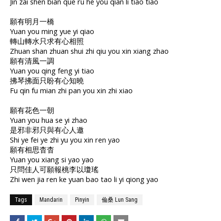
Jin zai shen bian que ru he you qian li tiao tiao
願有明月一橋
Yuan you ming yue yi qiao
轉山轉水只求有心相照
Zhuan shan zhuan shui zhi qiu you xin xiang zhao
願有清風一調
Yuan you qing feng yi tiao
拂琴拂面只盼有心知曉
Fu qin fu mian zhi pan you xin zhi xiao
願有花色一朝
Yuan you hua se yi zhao
是邪非邪只與有心人邀
Shi ye fei ye zhi yu you xin ren yao
願有相思杳杳
Yuan you xiang si yao yao
只問佳人可願報桃李以瓊瑤
Zhi wen jia ren ke yuan bao tao li yi qiong yao
Tags
Mandarin
Pinyin
倫桑 Lun Sang