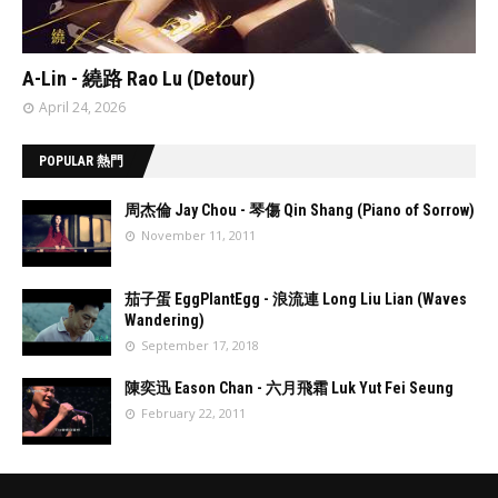
// 'data:post.featuredImage resizeImage 480'
A-Lin - 繞路 Rao Lu (Detour)
April 24, 2026
POPULAR 熱門
周杰倫 Jay Chou - 琴傷 Qin Shang (Piano of Sorrow)
November 11, 2011
//
'data:post.fea
茄子蛋 EggPlantEgg - 浪流連 Long Liu Lian (Waves
turedImage
Wandering)
resizeImage
September 17, 2018
100'
//
'data:post.fea
陳奕迅 Eason Chan - 六月飛霜 Luk Yut Fei Seung
turedImage
February 22, 2011
resizeImage
100'
//
'data:post.fea
turedImage