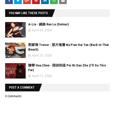
YOU MAY LIKE THESE POSTS
A-Lin - 繞路 Rao Lu (Detour)
April 24, 2026
郭家瑋 Trevor - 那片海灘 Na Pian Hai Tan (Back to That
Beach)
April 21, 2026
陳華 Hua Chen - 陪你到這 Pei Ni Dao Zhe (I’ll Go This
Far)
April 17, 2026
POST A COMMENT
0 Comments