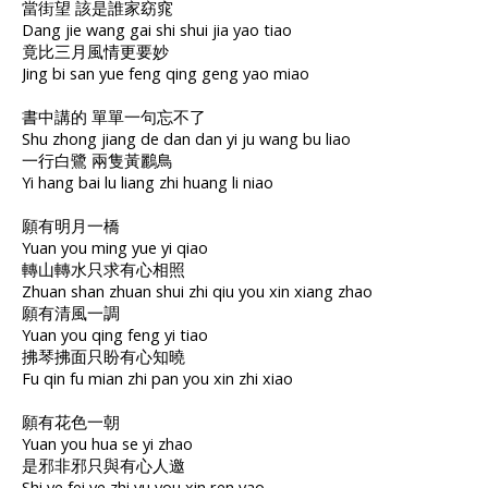
當街望 該是誰家窈窕
Dang jie wang gai shi shui jia yao tiao
竟比三月風情更要妙
Jing bi san yue feng qing geng yao miao
書中講的 單單一句忘不了
Shu zhong jiang de dan dan yi ju wang bu liao
一行白鷺 兩隻黃鸝鳥
Yi hang bai lu liang zhi huang li niao
願有明月一橋
Yuan you ming yue yi qiao
轉山轉水只求有心相照
Zhuan shan zhuan shui zhi qiu you xin xiang zhao
願有清風一調
Yuan you qing feng yi tiao
拂琴拂面只盼有心知曉
Fu qin fu mian zhi pan you xin zhi xiao
願有花色一朝
Yuan you hua se yi zhao
是邪非邪只與有心人邀
Shi ye fei ye zhi yu you xin ren yao