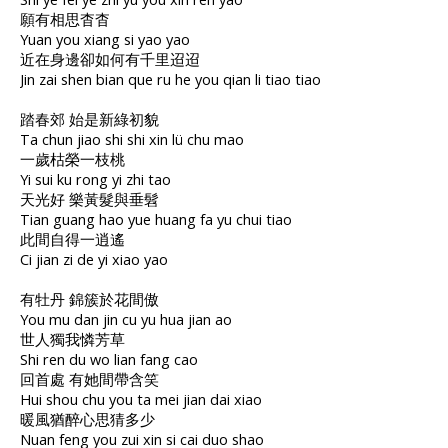
願有相思杳杳
Yuan you xiang si yao yao
近在身邊卻如何有千里迢迢
Jin zai shen bian que ru he you qian li tiao tiao
踏春郊 始是新綠初貌
Ta chun jiao shi shi xin lü chu mao
一歲枯榮一枝桃
Yi sui ku rong yi zhi tao
天光好 樂黃髮與垂髫
Tian guang hao yue huang fa yu chui tiao
此間自得一逍遙
Ci jian zi de yi xiao yao
有牡丹 錦簇於花間傲
You mu dan jin cu yu hua jian ao
世人獨我憐芳草
Shi ren du wo lian fang cao
回首處 有她間帶含笑
Hui shou chu you ta mei jian dai xiao
暖風猶醉心思猜多少
Nuan feng you zui xin si cai duo shao