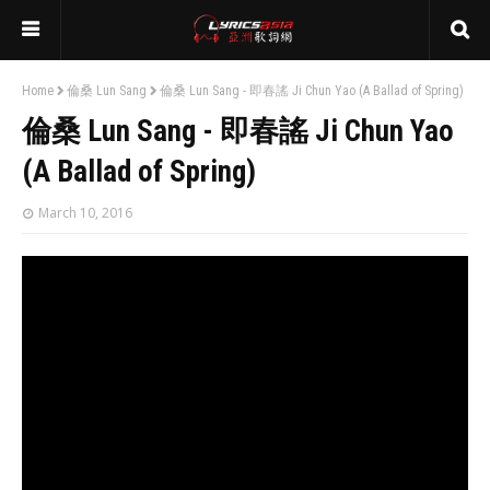
Home
倫桑 Lun Sang
倫桑 Lun Sang - 即春謠 Ji Chun Yao (A Ballad of Spring)
倫桑 Lun Sang - 即春謠 Ji Chun Yao
(A Ballad of Spring)
March 10, 2016