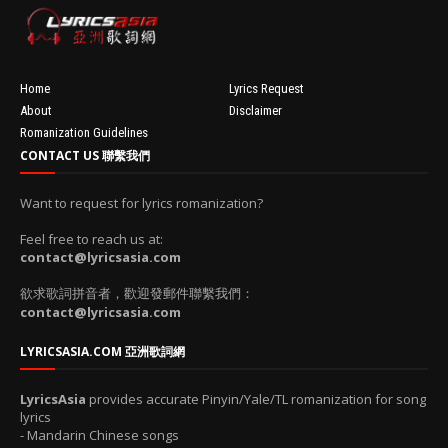
resizeImage
100'
Home
Lyrics Request
About
Disclaimer
Romanization Guidelines
CONTACT US 聯繫我們
Want to request for lyrics romanization?
Feel free to reach us at:
contact@lyricsasia.com
欲求歌詞拼音者，歡迎發郵件聯繫我們：
contact@lyricsasia.com
LYRICSASIA.COM 亞洲歌詞網
LyricsAsia
provides accurate Pinyin/Yale/TL romanization for song
lyrics
- Mandarin Chinese songs