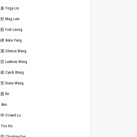
 Yoga Lin
 Mag Lam
 Fish Leong
 Aska Yang
 Silence Wang
 Leehom Wang
 Cyndi Wang
 Diana Wang
 Bii
Ann
 Crowd Lu
Fox Hu
 Christine Fan