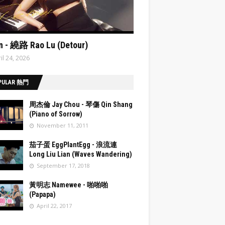
ata:post.featuredImage resizeImage 480'
n - 繞路 Rao Lu (Detour)
il 24, 2026
PULAR 熱門
周杰倫 Jay Chou - 琴傷 Qin Shang
(Piano of Sorrow)
November 11, 2011
post.fea
茄子蛋 EggPlantEgg - 浪流連
Image
Long Liu Lian (Waves Wandering)
eImage
September 17, 2018
post.fea
黃明志 Namewee - 啪啪啪
Image
(Papapa)
eImage
April 22, 2017
post.fea