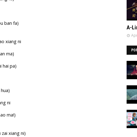
ou ban fa)
// 'd
A-Li
Apr
ao xiang ni
PO
uan ma)
i hai pa)
//
'data:
i hua)
tured
resiz
100'
ang ni
//
'data:
lao ma!)
tured
resiz
100'
//
 zai xiang ni)
'data: