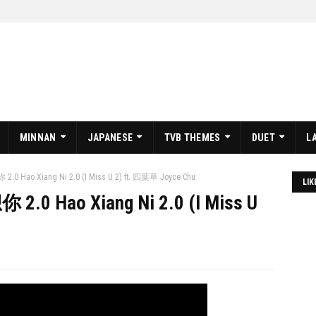
MINNAN
JAPANESE
TVB THEMES
DUET
L
 Hao Xiang Ni 2.0 (I Miss U 2) ft. 四葉草 Joyce Chu
LIK
0 Hao Xiang Ni 2.0 (I Miss U