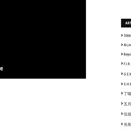
AR
5566
A-Lin
Bey
F.I
G.E
S.H.
丁噹 
五月天
伍佰 
光良 