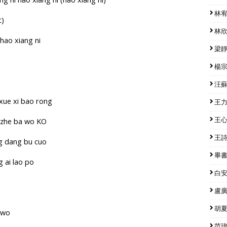
林宥嘉
t)
林欣彤
 hao xiang ni
梁靜茹
楊宗緯
汪蘇瀧
xue xi bao rong
王力宏
王心凌
g zhe ba wo KO
王詩安
ng dang bu cuo
畢書盡
g ai lao po
白安 
盧廣仲
o
胡夏 
l wo
范瑋琪