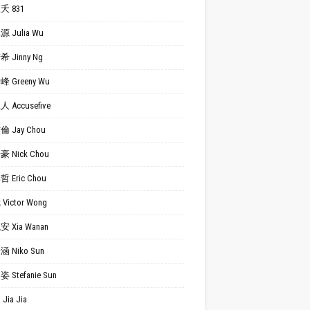
夭 831
 Julia Wu
 Jinny Ng
 Greeny Wu
 Accusefive
 Jay Chou
 Nick Chou
 Eric Chou
Victor Wong
 Xia Wanan
 Niko Sun
 Stefanie Sun
Jia Jia