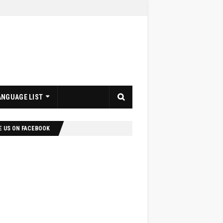
ANGUAGE LIST
E US ON FACEBOOK