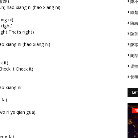
好想妳）
陳小春
Uh) hao xiang ni (hao xiang ni)
陳楚生
ang ni)
陳綺貞
ight)
ight That’s right)
陳芳語
）
ao xiang ni (hao xiang ni)
陳零九
陶喆 
 it)
馮提莫
Check it Check it)
黃明
ao xiang ni
LA
 fa)
PI
o ri ye qian gua)
heng fa)