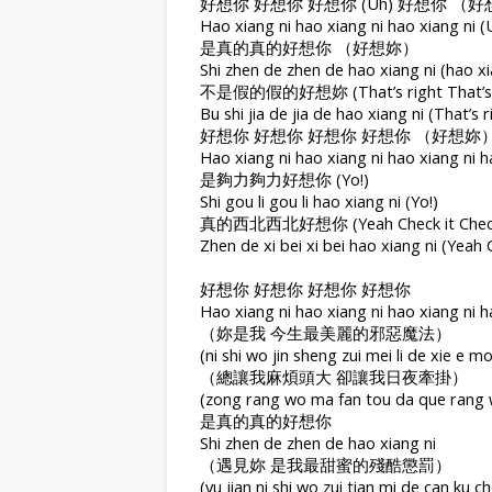
好想你 好想你 好想你 (Uh) 好想你 （
Hao xiang ni hao xiang ni hao xiang ni (
是真的真的好想你 （好想妳）
Shi zhen de zhen de hao xiang ni (hao xi
不是假的假的好想妳 (That’s right That’s r
Bu shi jia de jia de hao xiang ni (That’s r
好想你 好想你 好想你 好想你 （好想妳
Hao xiang ni hao xiang ni hao xiang ni h
是夠力夠力好想你 (Yo!)
Shi gou li gou li hao xiang ni (Yo!)
真的西北西北好想你 (Yeah Check it Check
Zhen de xi bei xi bei hao xiang ni (Yeah 
好想你 好想你 好想你 好想你
Hao xiang ni hao xiang ni hao xiang ni h
（妳是我 今生最美麗的邪惡魔法）
(ni shi wo jin sheng zui mei li de xie e mo
（總讓我麻煩頭大 卻讓我日夜牽掛）
(zong rang wo ma fan tou da que rang w
是真的真的好想你
Shi zhen de zhen de hao xiang ni
（遇見妳 是我最甜蜜的殘酷懲罰）
(yu jian ni shi wo zui tian mi de can ku c