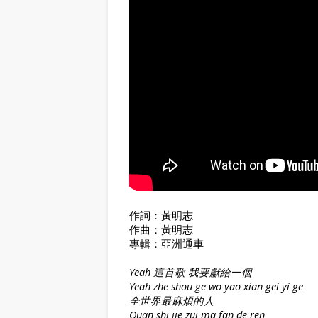
作詞：黃明志
作曲：黃明志
專輯：亞洲通車
Yeah 這首歌 我要獻給一個
Yeah zhe shou ge wo yao xian gei yi ge
全世界最麻煩的人
Quan shi jie zui ma fan de ren