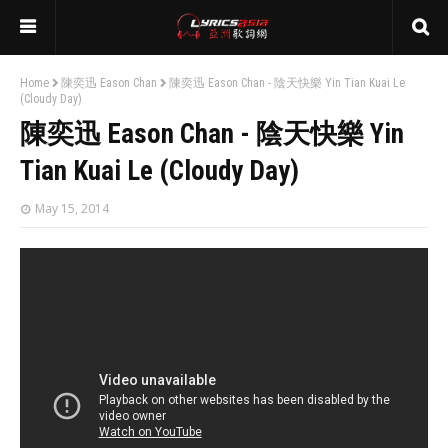
Home
陳奕迅 Eason Chan
陳奕迅 Eason Chan - 陰天快樂 Yin Tian Kuai Le
(Cloudy Day)
陳奕迅 Eason Chan - 陰天快樂 Yin
Tian Kuai Le (Cloudy Day)
May 15, 2014