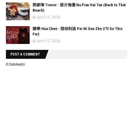
郭家瑋 Trevor - 那片海灘 Na Pian Hai Tan (Back to That
Beach)
April 21, 2026
陳華 Hua Chen - 陪你到這 Pei Ni Dao Zhe (I’ll Go This
Far)
April 17, 2026
POST A COMMENT
0 Comments