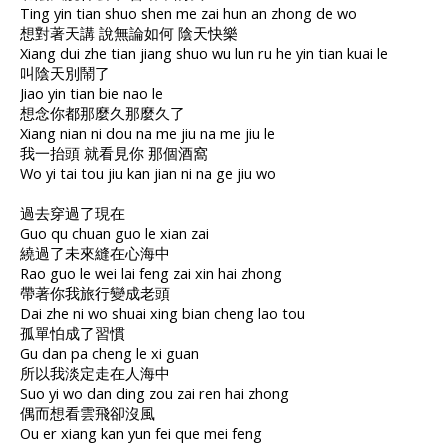
Ting yin tian shuo shen me zai hun an zhong de wo
想對著天講 說無論如何 陰天快樂
Xiang dui zhe tian jiang shuo wu lun ru he yin tian kuai le
叫陰天別鬧了
Jiao yin tian bie nao le
想念你都那麼久那麼久了
Xiang nian ni dou na me jiu na me jiu le
我一抬頭 就看見你 那個酒窩
Wo yi tai tou jiu kan jian ni na ge jiu wo
過去穿過了現在
Guo qu chuan guo le xian zai
繞過了未來縫在心海中
Rao guo le wei lai feng zai xin hai zhong
帶著你我旅行變成老頭
Dai zhe ni wo shuai xing bian cheng lao tou
孤單怕成了習慣
Gu dan pa cheng le xi guan
所以我淡定走在人海中
Suo yi wo dan ding zou zai ren hai zhong
偶而想看雲飛卻沒風
Ou er xiang kan yun fei que mei feng