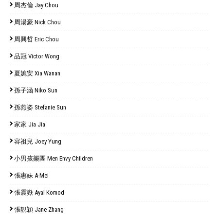
周杰倫 Jay Chou
周湯豪 Nick Chou
周興哲 Eric Chou
品冠 Victor Wong
夏婉安 Xia Wanan
孫子涵 Niko Sun
孫燕姿 Stefanie Sun
家家 Jia Jia
容祖兒 Joey Yung
小男孩樂團 Men Envy Children
張惠妹 A-Mei
張震嶽 Ayal Komod
張靚穎 Jane Zhang