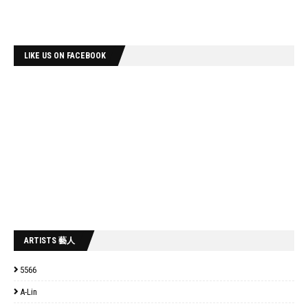
LIKE US ON FACEBOOK
ARTISTS 藝人
5566
A-Lin