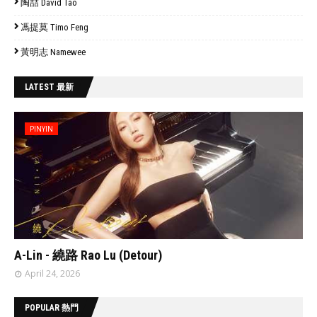
陶喆 David Tao
馮提莫 Timo Feng
黃明志 Namewee
LATEST 最新
PINYIN
// 'data:post.featuredImage resizeImage 480'
A-Lin - 繞路 Rao Lu (Detour)
April 24, 2026
POPULAR 熱門