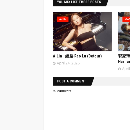
YOU MAY LIKE THESE POSTS
A-LIN
MA
A-Lin - 繞路 Rao Lu (Detour)
郭家瑋 T
Hai Ta
April 24, 2026
Apri
POST A COMMENT
0 Comments