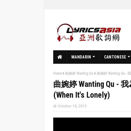
MANDARIN
CANTONESE
Home
曲婉婷 Wanting Qu
曲婉婷 Wanting Qu - 我為
曲婉婷 Wanting Qu - 我
(When It's Lonely)
October 18, 2013