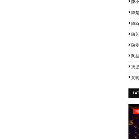
陳小春
陳楚生
陳綺貞
陳芳語
陳零九
陶喆 
馮提莫
黃明
LA
PI