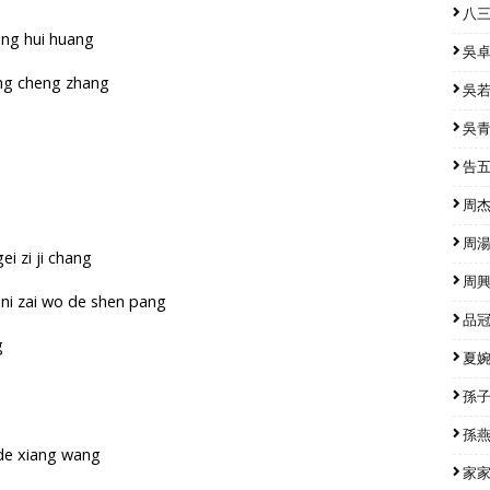
八三
yang hui huang
吳卓源
ong cheng zhang
吳若希
吳青峰
告五人
周杰倫
周湯豪
ei zi ji chang
周興哲
 ni zai wo de shen pang
品冠 
g
夏婉安
孫子涵
孫燕姿
n de xiang wang
家家 