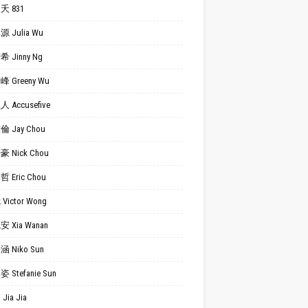
夭 831
 Julia Wu
 Jinny Ng
 Greeny Wu
 Accusefive
 Jay Chou
 Nick Chou
 Eric Chou
Victor Wong
 Xia Wanan
 Niko Sun
 Stefanie Sun
Jia Jia