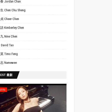
 Jordan Chan
 Chen Chu Sheng
 Cheer Chen
 Kimberley Chen
 Nine Chen
David Tao
 Timo Feng
志 Namewee
TEST 最新
NYIN