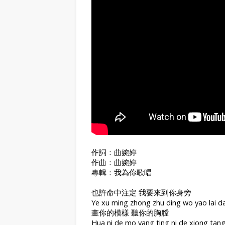
作詞：曲婉婷
作曲：曲婉婷
專輯：我為你歌唱
也許命中注定 我要來到你身旁
Ye xu ming zhong zhu ding wo yao lai d
畫你的模樣 聽你的胸膛
Hua ni de mo yang ting ni de xiong tan