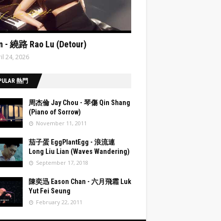
ata:post.featuredImage resizeImage 480'
n - 繞路 Rao Lu (Detour)
il 24, 2026
PULAR 熱門
周杰倫 Jay Chou - 琴傷 Qin Shang
(Piano of Sorrow)
November 11, 2011
post.fea
茄子蛋 EggPlantEgg - 浪流連
Image
Long Liu Lian (Waves Wandering)
eImage
September 17, 2018
post.fea
陳奕迅 Eason Chan - 六月飛霜 Luk
Image
Yut Fei Seung
eImage
February 22, 2011
post.fea