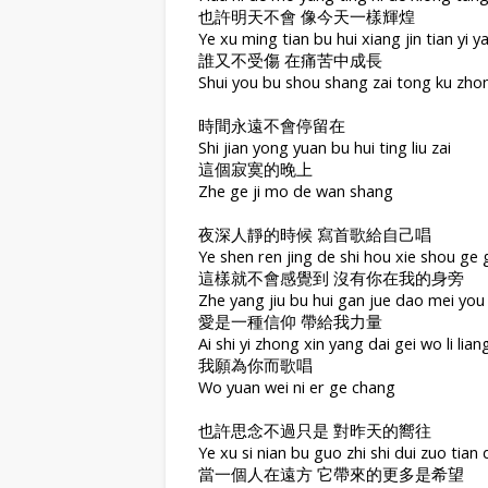
也許明天不會 像今天一樣輝煌
Ye xu ming tian bu hui xiang jin tian yi 
誰又不受傷 在痛苦中成長
Shui you bu shou shang zai tong ku zh
時間永遠不會停留在
Shi jian yong yuan bu hui ting liu zai
這個寂寞的晚上
Zhe ge ji mo de wan shang
夜深人靜的時候 寫首歌給自己唱
Ye shen ren jing de shi hou xie shou ge g
這樣就不會感覺到 沒有你在我的身旁
Zhe yang jiu bu hui gan jue dao mei you
愛是一種信仰 帶給我力量
Ai shi yi zhong xin yang dai gei wo li lian
我願為你而歌唱
Wo yuan wei ni er ge chang
也許思念不過只是 對昨天的嚮往
Ye xu si nian bu guo zhi shi dui zuo tia
當一個人在遠方 它帶來的更多是希望