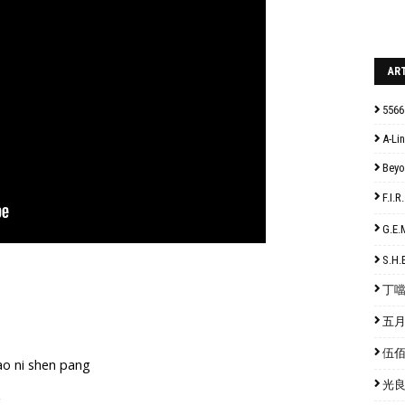
AR
5566
A-Lin
Bey
F.I
G.E
S.H.
丁噹 
五月天
伍佰 
ao ni shen pang
光良 
g