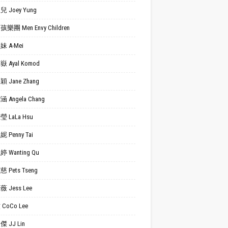
 Joey Yung
樂團 Men Envy Children
 A-Mei
 Ayal Komod
 Jane Zhang
 Angela Chang
 LaLa Hsu
 Penny Tai
 Wanting Qu
 Pets Tseng
 Jess Lee
CoCo Lee
 JJ Lin