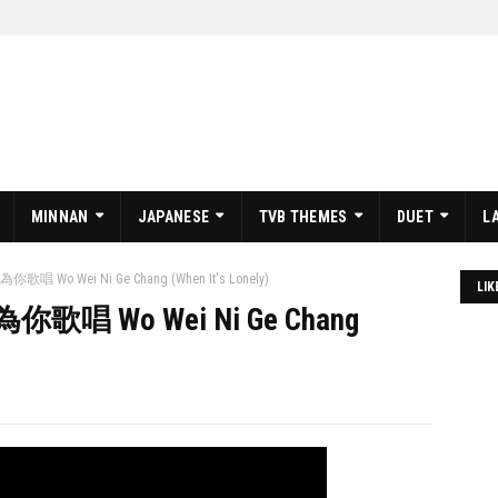
MINNAN
JAPANESE
TVB THEMES
DUET
L
你歌唱 Wo Wei Ni Ge Chang (When It's Lonely)
LIK
為你歌唱 Wo Wei Ni Ge Chang