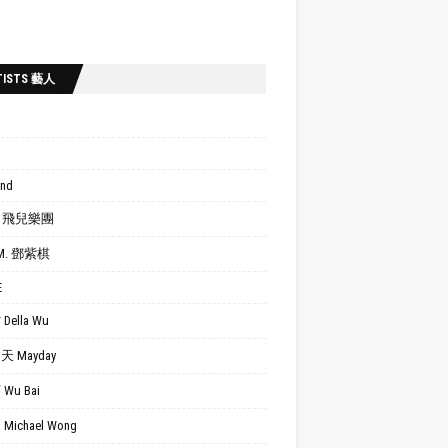
TISTS 藝人
ond
.R. 飛兒樂團
.M. 鄧紫棋
E
Della Wu
 Mayday
Wu Bai
Michael Wong