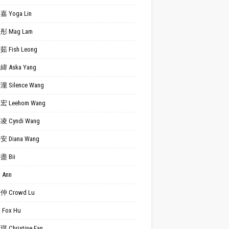
 Yoga Lin
 Mag Lam
 Fish Leong
 Aska Yang
 Silence Wang
 Leehom Wang
 Cyndi Wang
 Diana Wang
 Bii
Ann
 Crowd Lu
Fox Hu
 Christine Fan