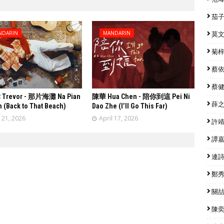
茄子蛋
NDARIN
MANDARIN
莫文蔚
菊梓喬
蔡依林
蔡健雅
revor - 那片海灘 Na Pian
陳華 Hua Chen - 陪你到這 Pei Ni
薛之謙
n (Back to That Beach)
Dao Zhe (I’ll Go This Far)
l 21, 2026
April 17, 2026
許靖韻
譚嘉儀
連詩雅
鄭秀文
關喆 
陳奕迅