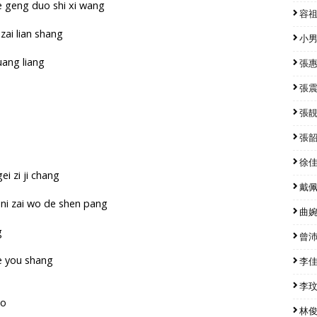
de geng duo shi xi wang
容祖兒
zai lian shang
小男孩
uang liang
張惠妹
張震嶽
張靚穎
張韶涵
徐佳瑩
ei zi ji chang
戴佩妮
 ni zai wo de shen pang
曲婉婷
g
曾沛慈
e you shang
李佳薇
李玟 
uo
林俊傑