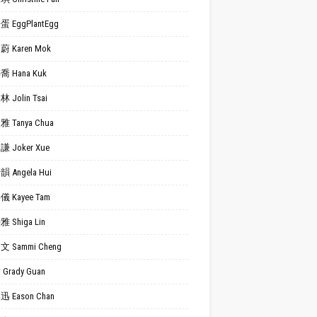
 EggPlantEgg
 Karen Mok
 Hana Kuk
 Jolin Tsai
 Tanya Chua
 Joker Xue
 Angela Hui
 Kayee Tam
 Shiga Lin
 Sammi Cheng
Grady Guan
 Eason Chan