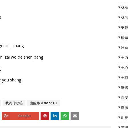
林宥嘉
e
林欣彤
梁靜茹
楊宗緯
ei zi ji chang
汪蘇瀧
 ni zai wo de shen pang
王力宏
王心凌
g
王詩安
e you shang
畢書盡
白安 
我為你歌唱
曲婉婷 Wanting Qu
盧廣仲
Google+
胡夏 
范瑋琪