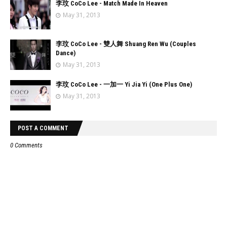
李玟 CoCo Lee - Match Made In Heaven
May 31, 2013
李玟 CoCo Lee - 雙人舞 Shuang Ren Wu (Couples
Dance)
May 31, 2013
李玟 CoCo Lee - 一加一 Yi Jia Yi (One Plus One)
May 31, 2013
POST A COMMENT
0 Comments