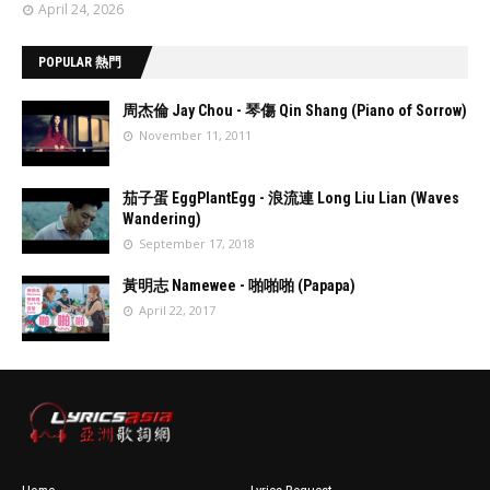
April 24, 2026
POPULAR 熱門
周杰倫 Jay Chou - 琴傷 Qin Shang (Piano of Sorrow)
November 11, 2011
//
'data:post.fea
茄子蛋 EggPlantEgg - 浪流連 Long Liu Lian (Waves
turedImage
Wandering)
resizeImage
September 17, 2018
100'
//
'data:post.fea
黃明志 Namewee - 啪啪啪 (Papapa)
turedImage
April 22, 2017
resizeImage
100'
//
'data:post.fea
turedImage
resizeImage
100'