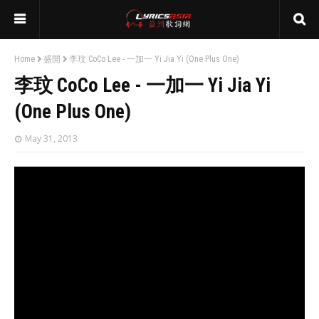
Home
盛開
李玟 CoCo Lee - 一加一 Yi Jia Yi (One Plus One)
李玟 CoCo Lee - 一加一 Yi Jia Yi
(One Plus One)
May 31, 2013