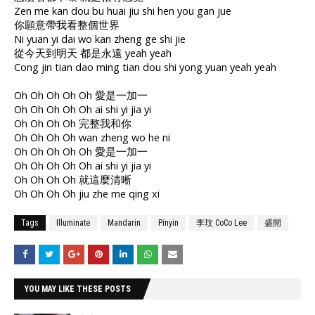
Zen me kan dou bu huai jiu shi hen you gan jue
你願意帶我看整個世界
Ni yuan yi dai wo kan zheng ge shi jie
從今天到明天 都是永遠 yeah yeah
Cong jin tian dao ming tian dou shi yong yuan yeah yeah
Oh Oh Oh Oh Oh 愛是一加一
Oh Oh Oh Oh Oh ai shi yi jia yi
Oh Oh Oh Oh 完整我和你
Oh Oh Oh Oh wan zheng wo he ni
Oh Oh Oh Oh Oh 愛是一加一
Oh Oh Oh Oh Oh ai shi yi jia yi
Oh Oh Oh Oh 就這麼清晰
Oh Oh Oh Oh jiu zhe me qing xi
Tags
Illuminate
Mandarin
Pinyin
李玟 CoCo Lee
盛開
YOU MAY LIKE THESE POSTS