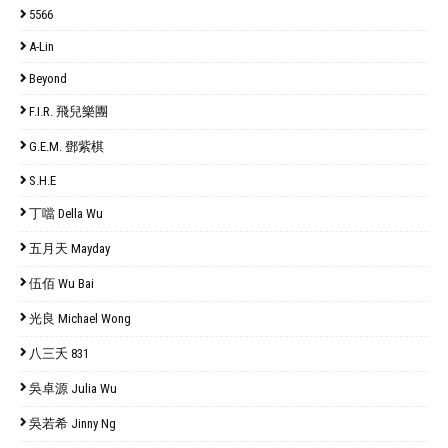
5566
A-Lin
Beyond
F.I.R. 飛兒樂團
G.E.M. 鄧紫棋
S.H.E
丁噹 Della Wu
五月天 Mayday
伍佰 Wu Bai
光良 Michael Wong
八三夭 831
吳卓源 Julia Wu
吳若希 Jinny Ng