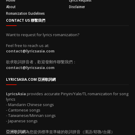
Home
Lyrics Request
About
Disclaimer
Romanization Guidelines
CONTACT US 聯繫我們
Want to request for lyrics romanization?
Feel free to reach us at:
contact@lyricsasia.com
欲求歌詞拼音者，歡迎發郵件聯繫我們：
contact@lyricsasia.com
LYRICSASIA.COM 亞洲歌詞網
LyricsAsia
provides accurate Pinyin/Yale/TL romanization for song
lyrics
- Mandarin Chinese songs
- Cantonese songs
- Taiwanese/Minnan songs
- Japanese songs
亞洲歌詞網
為您提供標準並準確的歌詞拼音（漢語/耶魯/台羅）