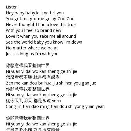
Listen
Hey baby baby let me tell you
You got me got me going Coo Coo
Never thought I find a love this true
With you I feel so brand new
Love it when you take me all around
See the world baby you know I'm down
No matter where we be at
Just as long as I'm with you
你願意帶我看整個世界
Ni yuan yi dai wo kan zheng ge shi jie
怎麼看都不壞 就是很有感覺
Zen me kan dou bu huai jiu shi hen you gan jue
你願意帶我看整個世界
Ni yuan yi dai wo kan zheng ge shi jie
從今天到明天 都是永遠 yeah
Cong jin tian dao ming tian dou shi yong yuan yeah
你願意帶我看整個世界
Ni yuan yi dai wo kan zheng ge shi jie
怎麼看都不壞 就是很有感覺