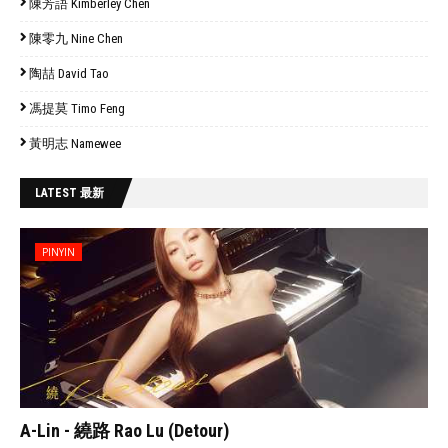
陳芳語 Kimberley Chen
陳零九 Nine Chen
陶喆 David Tao
馮提莫 Timo Feng
黃明志 Namewee
LATEST 最新
PINYIN
// 'data:post.featuredImage resizeImage 480'
A-Lin - 繞路 Rao Lu (Detour)