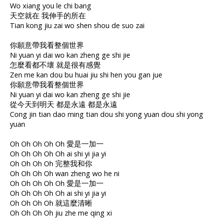
Wo xiang you le chi bang
天空就在 我伸手的所在
Tian kong jiu zai wo shen shou de suo zai
你願意帶我看整個世界
Ni yuan yi dai wo kan zheng ge shi jie
怎麼看都不壞 就是很有感覺
Zen me kan dou bu huai jiu shi hen you gan jue
你願意帶我看整個世界
Ni yuan yi dai wo kan zheng ge shi jie
從今天到明天 都是永遠 都是永遠
Cong jin tian dao ming tian dou shi yong yuan dou shi yong
yuan
Oh Oh Oh Oh Oh 愛是一加一
Oh Oh Oh Oh Oh ai shi yi jia yi
Oh Oh Oh Oh 完整我和你
Oh Oh Oh Oh wan zheng wo he ni
Oh Oh Oh Oh Oh 愛是一加一
Oh Oh Oh Oh Oh ai shi yi jia yi
Oh Oh Oh Oh 就這麼清晰
Oh Oh Oh Oh jiu zhe me qing xi