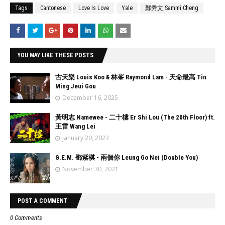
Tags
Cantonese
Love Is Love
Yale
鄭秀文 Sammi Cheng
YOU MAY LIKE THESE POSTS
古天樂 Louis Koo & 林峯 Raymond Lam - 天命最高 Tin
Ming Jeui Gou
December 16, 2025
黃明志 Namewee - 二十樓 Er Shi Lou (The 20th Floor) ft.
王雷 Wang Lei
January 20, 2023
G.E.M. 鄧紫棋 - 兩個你 Leung Go Nei (Double You)
November 30, 2021
POST A COMMENT
0 Comments