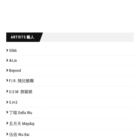
ARTISTS 藝人
5566
A-Lin
Beyond
F.I.R. 飛兒樂團
G.E.M. 鄧紫棋
S.H.E
丁噹 Della Wu
五月天 Mayday
伍佰 Wu Bai