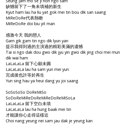
Seung jam mo se ji hon ngo sam
缺憾留下了一角未填補的新生
Kyut ham lau ha liu yat gok mei tin bou dik san saang
MiReDoRe代表熱吻
MiReDoRe doi biu yit man
感激今天 我的戀人
Gam gik gam tin ngo dik lyun yan
提示我得到過的主演過的精彩美滿的遺憾
Tai si ngo dak dou gwo dik jyu yin gwo dik jing choi mei mun
dik wai ham
LaLaLaLa 留下心願未圓
LaLaLaLa lau ha sam yun mei yun
完成後也許等於再生
Yun sing hau ya heui dang yu joi saang
SoSoSoSo DoReMiSo
SoDoReMiReDoReMiReDoReMiSoLa
LaLaLaLa 留下空白未填
LaLaLaLa lau ha hung baak mei tin
才能讓你心走得這樣近
Choi nang yeung nei sam jau dak je yeung kan