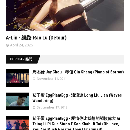
// 'data:post.featuredImage resizeImage 480'
A-Lin - 繞路 Rao Lu (Detour)
April 24, 2026
POPULAR 熱門
周杰倫 Jay Chou - 琴傷 Qin Shang (Piano of Sorrow)
November 11, 2011
//
'data:post.fea
茄子蛋 EggPlantEgg - 浪流連 Long Liu Lian (Waves
turedImage
Wandering)
resizeImage
September 17, 2018
100'
//
'data:post.fea
茄子蛋 EggPlantEgg - 愛情你比我想的閣較偉大 Ai
turedImage
Tsing Li Pi Gua Siunn E Koh Khah Ui Tai (Oh Love,
resizeImage
You Are Much Greater Than I Imagined)