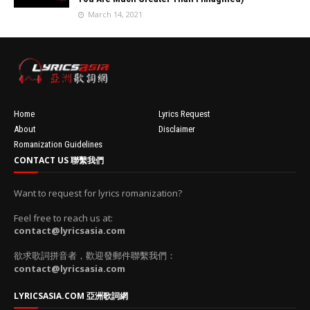
100'
//
March 14, 2021
'data:post.fea
turedImage
resizeImage
100'
Home
Lyrics Request
About
Disclaimer
Romanization Guidelines
CONTACT US 聯繫我們
Want to request for lyrics romanization?
Feel free to reach us at:
contact@lyricsasia.com
欲求歌詞拼音者，歡迎發郵件聯繫我們：
contact@lyricsasia.com
LYRICSASIA.COM 亞洲歌詞網