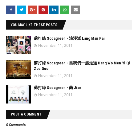
YOU MAY LIKE THESE POSTS
蘇打綠 Sodagreen - 浪漫派 Lang Man Pai
November 11, 2011
蘇打綠 Sodagreen - 當我們一起走過 Dang Wo Men Yi Qi
Zou Guo
November 11, 2011
蘇打綠 Sodagreen - 繭 Jian
November 11, 2011
POST A COMMENT
0 Comments