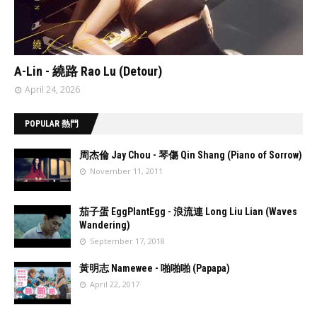
// 'data:post.featuredImage resizeImage 480'
A-Lin - 繞路 Rao Lu (Detour)
April 24, 2026
POPULAR 熱門
周杰倫 Jay Chou - 琴傷 Qin Shang (Piano of Sorrow)
November 11, 2011
//
'data:post.fea
茄子蛋 EggPlantEgg - 浪流連 Long Liu Lian (Waves
turedImage
Wandering)
resizeImage
September 17, 2018
100'
//
'data:post.fea
黃明志 Namewee - 啪啪啪 (Papapa)
turedImage
April 22, 2017
resizeImage
100'
//