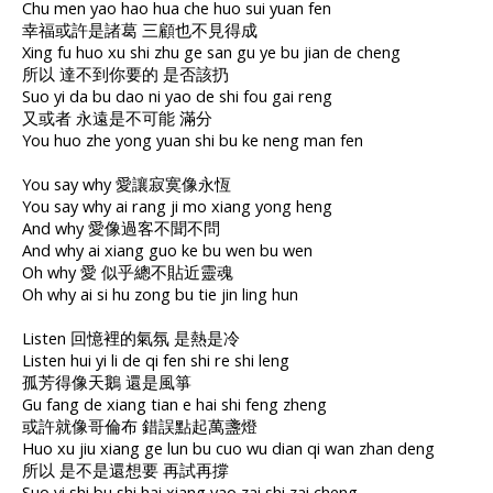
Chu men yao hao hua che huo sui yuan fen
幸福或許是諸葛 三顧也不見得成
Xing fu huo xu shi zhu ge san gu ye bu jian de cheng
所以 達不到你要的 是否該扔
Suo yi da bu dao ni yao de shi fou gai reng
又或者 永遠是不可能 滿分
You huo zhe yong yuan shi bu ke neng man fen
You say why 愛讓寂寞像永恆
You say why ai rang ji mo xiang yong heng
And why 愛像過客不聞不問
And why ai xiang guo ke bu wen bu wen
Oh why 愛 似乎總不貼近靈魂
Oh why ai si hu zong bu tie jin ling hun
Listen 回憶裡的氣氛 是熱是冷
Listen hui yi li de qi fen shi re shi leng
孤芳得像天鵝 還是風箏
Gu fang de xiang tian e hai shi feng zheng
或許就像哥倫布 錯誤點起萬盞燈
Huo xu jiu xiang ge lun bu cuo wu dian qi wan zhan deng
所以 是不是還想要 再試再撐
Suo yi shi bu shi hai xiang yao zai shi zai cheng