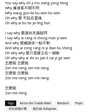
You say why oh ji mo xiang yong heng
Why 像過客不聞不問
Why xiang guo ke bu wen bu wen
Oh why 愛 不貼近靈魂
Oh why ai bu tie jin ling hun
I say why 愛讓你充滿疑問
I say why ai rang ni chong man yi wen
And why 愛總讓你一點不剩
And why ai zong rang ni yi dian bu sheng
Oh why why 愛只需建立在一個吻
Oh why why ai zhi xu jian li zai yi ge wen
怎麼能 怎麼能
Zen me neng zen me neng
怎麼能 怎麼能
Zen me neng zen me neng
怎麼能
Zen me neng
Tags
Across the Trouble Water
Mandarin
Pinyin
你在煩惱什麼
蘇打綠 Sodagreen