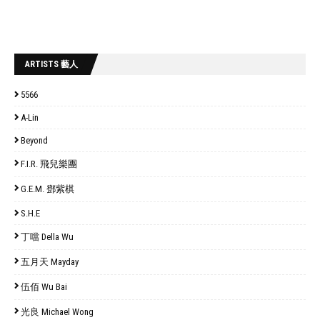
ARTISTS 藝人
5566
A-Lin
Beyond
F.I.R. 飛兒樂團
G.E.M. 鄧紫棋
S.H.E
丁噹 Della Wu
五月天 Mayday
伍佰 Wu Bai
光良 Michael Wong