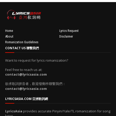
'data:post.fea
turedImage
resizeImage
100'
Home
Lyrics Request
About
Disclaimer
Romanization Guidelines
CONTACT US 聯繫我們
Want to request for lyrics romanization?
Feel free to reach us at:
contact@lyricsasia.com
欲求歌詞拼音者，歡迎發郵件聯繫我們：
contact@lyricsasia.com
LYRICSASIA.COM 亞洲歌詞網
LyricsAsia
provides accurate Pinyin/Yale/TL romanization for song
lyrics