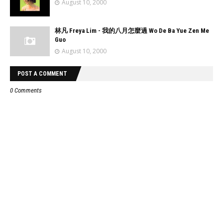
August 10, 2000
林凡 Freya Lim - 我的八月怎麼過 Wo De Ba Yue Zen Me
Guo
August 10, 2000
POST A COMMENT
0 Comments