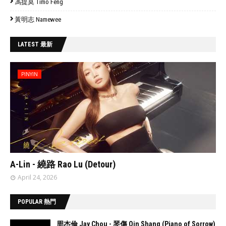
馮提莫 Timo Feng
黃明志 Namewee
LATEST 最新
PINYIN
// 'data:post.featuredImage resizeImage 480'
A-Lin - 繞路 Rao Lu (Detour)
April 24, 2026
POPULAR 熱門
周杰倫 Jay Chou - 琴傷 Qin Shang (Piano of Sorrow)