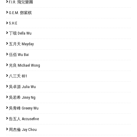
F.I.R. 飛兒樂團
G.E.M. 鄧紫棋
S.H.E
丁噹 Della Wu
五月天 Mayday
伍佰 Wu Bai
光良 Michael Wong
八三夭 831
吳卓源 Julia Wu
吳若希 Jinny Ng
吳青峰 Greeny Wu
告五人 Accusefive
周杰倫 Jay Chou