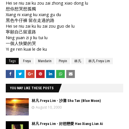
Hei se niu zai ku zou zai zhong xiao dong lu
想你想哭想孤獨
Xiang ni xiang ku xiang gu du
黑色牛仔褲 留在走過的路
Hei se niu zai ku liu zai zou guo de lu
寧願自己留退路
Ning yuan zi ji liu tui lu
一個人快樂的哭
Yi ge ren kuai le de ku
Tags
Freya
Mandarin
Pinyin
林凡
林凡 Freya Lim
YOU MAY LIKE THESE POSTS
林凡 Freya Lim - 沙灘 Sha Tan (Blue Moon)
August 10, 2000
林凡 Freya Lim - 好想戀愛 Hao Xiang Lian Ai