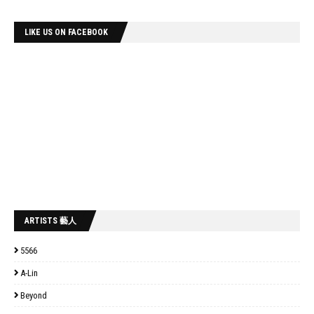
LIKE US ON FACEBOOK
ARTISTS 藝人
5566
A-Lin
Beyond