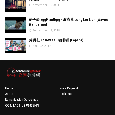
November 11, 2011
//
'data:post.fea
茄子蛋 EggPlantEgg - 浪流連 Long Liu Lian (Waves
turedImage
Wandering)
resizeImage
September 17, 2018
100'
//
'data:post.fea
黃明志 Namewee - 啪啪啪 (Papapa)
turedImage
April 22, 2017
resizeImage
100'
//
'data:post.fea
turedImage
resizeImage
100'
Home
Lyrics Request
About
Disclaimer
Romanization Guidelines
CONTACT US 聯繫我們