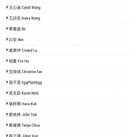
王心凌 Cyndi Wang
王詩安 Diana Wang
畢書盡 Bii
白安 Ann
盧廣仲 Crowd Lu
胡夏 Fox Hu
范瑋琪 Christine Fan
茄子蛋 EggPlantEgg
莫文蔚 Karen Mok
菊梓喬 Hana Kuk
蔡依林 Jolin Tsai
蔡健雅 Tanya Chua
薛之謙 Joker Xue