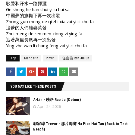
歌聲和汗水一路揮灑
Ge sheng he han shui yi lu hui sa
中國夢的旗幟下再一次出發
Zhong guo meng de qi zhi xia zai yi ci chu fa
追夢的人們雄姿英發
Zhui meng de ren men xiong zi ying fa
迎著萬里長風再一次出發
Ying zhe wan li chang feng zai yi ci chu fa
Tags
Mandarin
Pinyin
任嘉倫 Ren Jialun
YOU MAY LIKE THESE POSTS
A-Lin - 繞路 Rao Lu (Detour)
April 24, 2026
郭家瑋 Trevor - 那片海灘 Na Pian Hai Tan (Back to That
Beach)