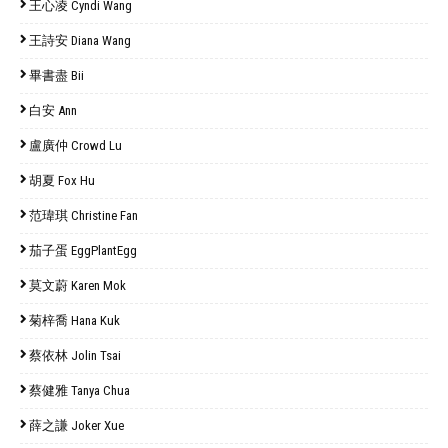
王心凌 Cyndi Wang
王詩安 Diana Wang
畢書盡 Bii
白安 Ann
盧廣仲 Crowd Lu
胡夏 Fox Hu
范瑋琪 Christine Fan
茄子蛋 EggPlantEgg
莫文蔚 Karen Mok
菊梓喬 Hana Kuk
蔡依林 Jolin Tsai
蔡健雅 Tanya Chua
薛之謙 Joker Xue