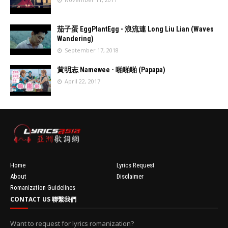
//
'data:post.fea
茄子蛋 EggPlantEgg - 浪流連 Long Liu Lian (Waves
turedImage
Wandering)
resizeImage
September 17, 2018
100'
//
'data:post.fea
黃明志 Namewee - 啪啪啪 (Papapa)
turedImage
April 22, 2017
resizeImage
100'
//
'data:post.fea
turedImage
resizeImage
100'
Home
Lyrics Request
About
Disclaimer
Romanization Guidelines
CONTACT US 聯繫我們
Want to request for lyrics romanization?