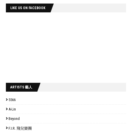
LIKE US ON FACEBOOK
ARTISTS 藝人
5566
A-Lin
Beyond
F.I.R. 飛兒樂團