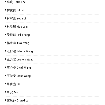
李玟 CoCo Lee
林俊傑 JJ Lin
林宥嘉 Yoga Lin
林欣彤 Mag Lam
梁靜茹 Fish Leong
楊宗緯 Aska Yang
汪蘇瀧 Silence Wang
王力宏 Leehom Wang
王心凌 Cyndi Wang
王詩安 Diana Wang
畢書盡 Bii
白安 Ann
盧廣仲 Crowd Lu