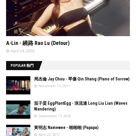
// 'data:post.featuredImage resizeImage 480'
A-Lin - 繞路 Rao Lu (Detour)
April 24, 2026
POPULAR 熱門
周杰倫 Jay Chou - 琴傷 Qin Shang (Piano of Sorrow)
November 11, 2011
//
'data:post.fea
茄子蛋 EggPlantEgg - 浪流連 Long Liu Lian (Waves
turedImage
Wandering)
resizeImage
September 17, 2018
100'
//
'data:post.fea
黃明志 Namewee - 啪啪啪 (Papapa)
turedImage
April 22, 2017
resizeImage