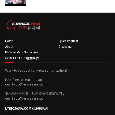
100'
//
'data:post.fea
turedImage
resizeImage
100'
Home
Lyrics Request
About
Disclaimer
Romanization Guidelines
CONTACT US 聯繫我們
Want to request for lyrics romanization?
Feel free to reach us at:
contact@lyricsasia.com
欲求歌詞拼音者，歡迎發郵件聯繫我們：
contact@lyricsasia.com
LYRICSASIA.COM 亞洲歌詞網