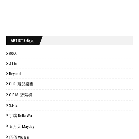
ARTISTS 藝人
5566
A-Lin
Beyond
F.I.R. 飛兒樂團
G.E.M. 鄧紫棋
S.H.E
丁噹 Della Wu
五月天 Mayday
伍佰 Wu Bai