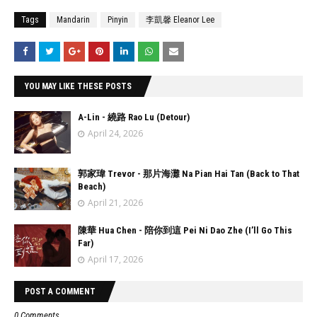
Tags
Mandarin
Pinyin
李凱馨 Eleanor Lee
YOU MAY LIKE THESE POSTS
A-Lin - 繞路 Rao Lu (Detour)
April 24, 2026
郭家瑋 Trevor - 那片海灘 Na Pian Hai Tan (Back to That
Beach)
April 21, 2026
陳華 Hua Chen - 陪你到這 Pei Ni Dao Zhe (I’ll Go This
Far)
April 17, 2026
POST A COMMENT
0 Comments