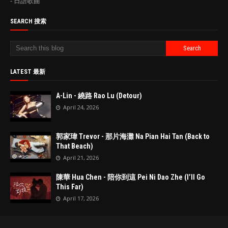
- 日語歌曲
SEARCH 搜索
LATEST 最新
A-Lin - 繞路 Rao Lu (Detour)
April 24, 2026
郭家瑋 Trevor - 那片海灘 Na Pian Hai Tan (Back to
That Beach)
April 21, 2026
陳華 Hua Chen - 陪你到這 Pei Ni Dao Zhe (I’ll Go
This Far)
April 17, 2026