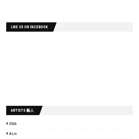
LIKE US ON FACEBOOK
ARTISTS 藝人
5566
A-Lin