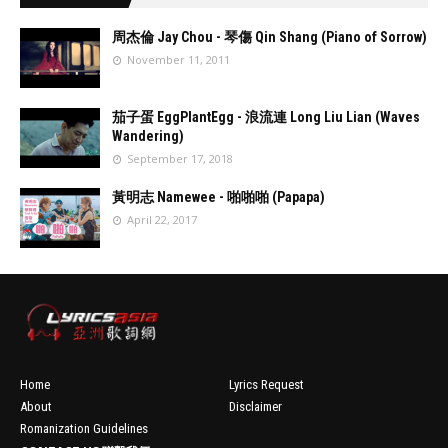
周杰倫 Jay Chou - 琴傷 Qin Shang (Piano of Sorrow)
November 11, 2011
//
'data:post.fea
茄子蛋 EggPlantEgg - 浪流連 Long Liu Lian (Waves
turedImage
Wandering)
resizeImage
September 17, 2018
100'
//
'data:post.fea
黃明志 Namewee - 啪啪啪 (Papapa)
turedImage
April 22, 2017
resizeImage
100'
//
'data:post.fea
turedImage
resizeImage
100'
Home
Lyrics Request
About
Disclaimer
Romanization Guidelines