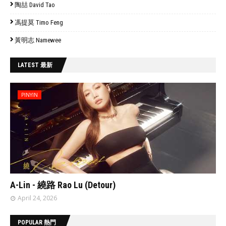
陶喆 David Tao
馮提莫 Timo Feng
黃明志 Namewee
LATEST 最新
PINYIN
// 'data:post.featuredImage resizeImage 480'
A-Lin - 繞路 Rao Lu (Detour)
April 24, 2026
POPULAR 熱門