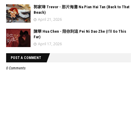
郭家瑋 Trevor - 那片海灘 Na Pian Hai Tan (Back to That
Beach)
April 21, 2026
陳華 Hua Chen - 陪你到這 Pei Ni Dao Zhe (I’ll Go This
Far)
April 17, 2026
POST A COMMENT
0 Comments