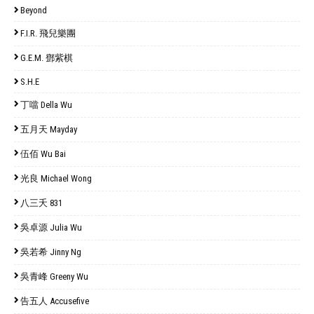
Beyond
F.I.R. 飛兒樂團
G.E.M. 鄧紫棋
S.H.E
丁噹 Della Wu
五月天 Mayday
伍佰 Wu Bai
光良 Michael Wong
八三夭 831
吳卓源 Julia Wu
吳若希 Jinny Ng
吳青峰 Greeny Wu
告五人 Accusefive